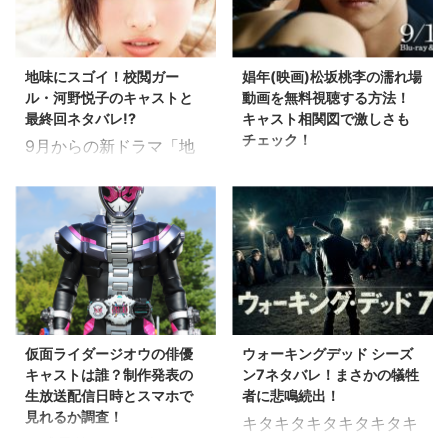
されてしまう事態に。 青
ン」が原題となっていま
第5話。 今回は庭野（工
てしまうという天才不動
島ら5人は仲間割れを起
す。 このドラマ、韓国で
藤阿須加）、万智（北川
産屋 その万智が個性的で
こしてしまっていた。そ
大ヒットを記録し、社会
景子）、それぞれ違うタ
訳アリは客の問題解決を
地味にスゴイ！校閲ガー
娼年(映画)松坂桃李の濡れ場
の理由は安保（北村匠
現象まで巻き起こしたド
イプのお客様をそれぞれ
しながら、奇想天外な方
ル・河野悦子のキャストと
動画を無料視聴する方法！
海）らが吹奏楽部に入っ
ラマ。その為、日本でも
担当し、今 ...
法や、感動的な ...
最終回ネタバレ!?
キャスト相関図で激しさも
た事。 だが、青島は木藤
高視聴率が期待されてい
チェック！
9月からの新ドラマ「地
良（真剣佑）と共に拉致
ます。 原作があるとなる
出演者が一糸まとわ
味にスゴイ！校閲ガー
されてしまった高杢らを
と、最終回どうなるか先
ず"表現"するというセン
ル・河野悦子」 面白いタ
助けに駆けつける。 その
に知りたい！！と言う気
セーショナルな内容で話
イトルですよね。 一体ど
後、樋熊（寺尾聰）が仲
持ちになる方も多いので
題騒然と2016年8月の舞
んなドラマなのでしょう
裁に入るが、事態は警察
は？？ そんな方の為に、
台。 全公演、即日完売。
か？？ 「地味にスゴイ！
沙汰となってしまった。
ラストどうなるか調査し
阿鼻叫喚、悲鳴の渦が巻
校閲ガール・河野悦子」
とうとう警察沙汰の事態
てみました！！ 韓国版の
き起こった。 主演は松坂
のあらすじは？ 原作は宮
になってしまいました
ドラマの放送終了後は
桃李、演出は三浦大輔。
本あやこ著の小説、「校
ね…。 この間の音楽室で
「ミセンシンドローム」
仮面ライダージオウの俳優
ウォーキングデッド シーズ
原作は石田衣良の恋愛小
閲ガール」 物語はファッ
の問題で退学寸前になり
と言われる程の社会現象
キャストは誰？制作発表の
ン7ネタバレ！まさかの犠牲
説（2001年）。 名門大
ション誌の編集者になる!
ましたが、何とか学校 ...
になりました 韓国 ...
生放送配信日時とスマホで
者に悲鳴続出！
学に通いながら、退屈な
という夢を抱え、根性と
見れるか調査！
キタキタキタキタキタキ
日々を悶々と過ごす主人
気合と雑誌への愛情で 難
平成最後のライダーとな
タッ！！！ どれだけこの