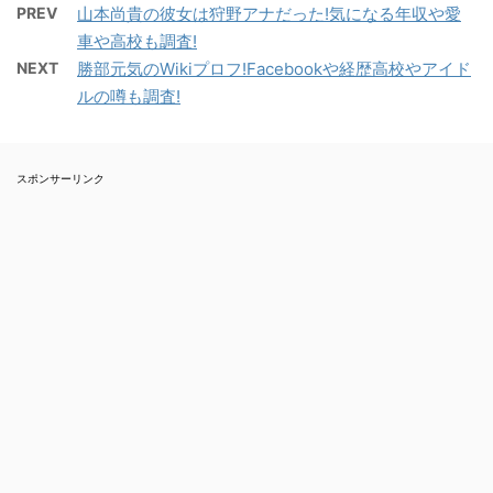
公リョウ。 そんな中、バ
関の出版社の入社試験を
PREV
山本尚貴の彼女は狩野アナだった!気になる年収や愛
る、 仮面ライダージオ
日を待ちわびたこと
イト先のバーに現れた美
突破し 総合出版社・景凡
車や高校も調査!
ウ。 今回の仮面ライダー
か。。。 いよいよ配信開
しい女性、御堂静香。
社に就職。 これでやっと
NEXT
勝部元気のWikiプロフ!Facebookや経歴高校やアイド
はなんと、 これまでの平
始されましたね！！ ウォ
「女なんてつまんない
憧れのファッション雑誌
ルの噂も調査!
成ライダーの能力が全部
ーキングデッド シーズン
よ」というリョウ。 そん
の編集者に！！と思いき
使えるという なんともズ
7！！！ もう観ました
なリョウに静香は自身が
や河野悦子(こうの・え
ルい総決算的な設定とな
か!? 出典：FOX 私はシー
手がける会員制ボーイズ
つこ)が配属されたのは
っているようですね。 そ
スポンサーリンク
ズン6の時は、あえて一
クラブ、「Le Club
何と「校閲部」 そんな悦
んなの勝てる敵いねぇー
週間とか観ずに貯め、次
Passion」への入店試験
子が担当する原稿や悦子
だろって気もしないでも
の話も観たければイッキ
を受けさせ、リョウは入
の周り ...
ないですが。。 しかしま
に観れるけどどうする!?
...
だ肝心のキャストは発表
って状態をつくりながら
されていません。 ※追記
楽しんでいたんです
キャスト発表されまし
が。。。 今回ばかりは我
た！ そこで、仮面ライダ
慢できませんでしたね。
ージオウの俳優キャスト
観ちゃいました。早速。
はいつ発表になるのか、
シーズン6の最終話、最
生放送や配信の日時とス
後のシーンで、誰かしら
マホでも見れるのかどう
が地獄のバット「ルシー