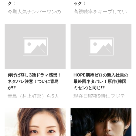
るのですが、実は同名の
んでいる方も多いかも ...
は5話であまり ...
ク！
ック！
マの方のタイトルは 「あ
タイトルの小説があるの
今期人気ナンバーワンの
高視聴率をキープしてい
なたが眠っている間に」
です。 1940年に発売さ
呼び声が高い家売るオン
るドラマ「家売るオン
ですね！ 今回はこの話題
れた「そして誰もいなく
ナ。 毎回北川景子演じる
ナ」 北川景子さん主演の
作、 「あなたが眠ってい
なった」という作品。 作
万智のオシャレなファッ
このドラマ。毎回スタイ
る間に」を無料動画で視
者はかの有名なミステリ
ションも話題になってい
リッシュな北川景子さん
聴する方法について調べ
ー界の大巨匠・アガサク
ます。 注目に第5話。 今
の衣装も話題になってい
てみました。 DVDレン
リスティ。 アガサクリス
回の客はどんな客なので
ます。 北川景子さん演じ
タルよりも高画質なイ・
ティの代表作とも言われ
しょうか？ そして、毎回
る三軒家万智の決め台詞
ジョンソクを スマホや
る作品で、作品発表から
万智に厳しい指導を受け
「GO~！！」も毎回どの
PCやもちろんTVでも観
今年で何と76年！！ 76
仰げば尊し3話ドラマ感想！
HOPE期待ゼロの新入社員の
る白州美加(イモトアヤ
場面で出るか毎回の楽し
れます！ しかも、お店に
年経った現在でも多くの
ネタバレ注意！ついに青島
最終回ネタバレ！原作(韓国
コ)は、万智(北川景子)
みの一つ。 家売るオンナ
借りに行ったりする手間
ファンを魅 ...
が!?
ミセン)と同じ!?
や、足立王子からどのよ
の最終回を予想しまとめ
もないため、 せっかくお
青島（村上虹郎）ら5人
現在日曜夜9時にフジテ
うな仕打ち、いや、指導
てみました！！ 家売るオ
店に行 ...
と対立する上級生・陣内
レビ系列で放送されてい
(笑）を受けるのでしょ
ンナの最終回のネタバレ
（高畑裕太）達。 激しさ
るドラマ「HOPE〜期待
うか？！ 家売るオンナ5
結末は？ 北川景子さん演
を増すばかりの抗争で遂
ゼロの新入社員〜」。 こ
話のあらすじは？ 今回は
じるスーパー営業ウーマ
に高杢（太賀）、桑田
のドラマは韓国で放送さ
女性の独身のキャリアウ
ン三軒家万智（北川景
（佐野岳）の2人が拉致
れていたドラマ「ミセ
ーマンがお客が主人公の
子）はどんな家でも売っ