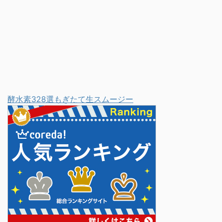
かを調べてみました！ 仮
ル」で滅多打ちにされた
面ライダージオウ変身ベ
らしき場面で終わってい
ルト(DXジクウドライバ
たじゃない ...
ー)発 ...
酵水素328選もぎたて生スムージー