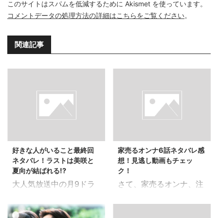
このサイトはスパムを低減するために Akismet を使っています。
コメントデータの処理方法の詳細はこちらをご覧ください
。
関連記事
好きな人がいること最終回
家売るオンナ6話ネタバレ感
ネタバレ！ラストは美咲と
想！見逃し動画もチェッ
夏向が結ばれる!?
ク！
大人気放送中の月9ドラ
さて、家売るオンナ、注
マ「好きな人がいるこ
目の第6話！！ 5話は万
と」 毎回毎回胸キュン必
智VS庭野が注目でした。