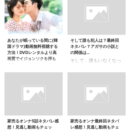
須のこのドラマ。 桐谷美
万智がプライドの高い客
玲演じる美咲と同じよう
にそのプライドの高さを
に一喜一憂したり、キュ
利用して、そこを突いて
ンキュンしてしまった
家を売る売り方はさすが
り…何て女子も多いので
の一言！！ そして、5話
は？？ 恋愛ドラマって見
では万智の過去が遂に明
あなたが眠っている間に(韓
そして誰も犯人は？最終回
てると本当にこっちまで
らかになりましたね！！
国ドラマ)動画無料視聴する
ネタバレ？アガサの小説と
キュンキュンしたり、ラ
万智が家族を失ったとい
方法！DVDレンタルより高
の関係は…
イバルに本気でイラっと
う辛い過去があったの
画質でイジョンソクを拝も
そして、誰もいなくなっ
してしまったり。 ドラマ
は、予想していた方も多
う♪
た最終回はどうなる？ア
なのに…（笑）しかも、
いのでは？？ そして、売
モデル出身のイケメン、
ガサクリスティの小説と
自分は全く関係ないの
り上げにこだわるのはお
イ・ジョンソクが主演を
の関係は？ 今期一番のド
に…（笑） でも、それが
金に困り、稼ぎたいから
務めるドラマ、 「あなた
ラマとの呼び声も高い
恋愛ドラマの醍醐味なん
だったのですね。 いつも
が眠っている間に」。
「そして、誰もいなくな
ですよねー。 今回は三者
あんなオシャレな服装を
「あなたが寝てる間に」
った」。 謎が謎を呼ぶ展
三様の男性との恋愛模様
している万智だったの
というサンドラ・ブロッ
開で、毎回目が離せない
のドラマという事で、私
で、まさかお金に困って
ク主演の映画があって、
ですよね！ このドラマ、
だったらこの人かなぁ、
いるとは思いませんでし
家売るオンナ5話ネタバレ感
家売るオンナ最終回ネタバ
これとごっちゃになりが
原作はないと言われてい
なんて想像しながら楽し
たが…（笑） さて、今回
想！見逃し動画もチェッ
レ感想！見逃し動画もチェ
ちなのですが、 韓国ドラ