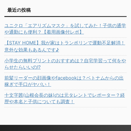
最近の投稿
ユニクロ「エアリズムマスク」を試してみた！子供の通学
や通勤にも便利？【着用画像付レポ】
【STAY HOME】我が家はトランポリンで運動不足解消！
意外な効果もあるんです♪
小学生の無料プリントのおすすめは？自宅学習って何をや
らせたらいいの!?
前髪リーダーの顔画像やfacebookは？ベトナムからの出
稼ぎで手口がヤバい！
十文字茜(山根会長の妹)のは元タレントでレポーター？経
歴や本名と子供についても調査！