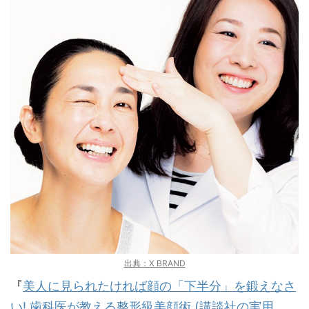
出典：X BRAND
『
美人に見られたければ顔の「下半分」を鍛えなさ
い! 歯科医が教える整形級美顔術 (講談社の実用