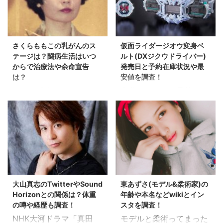
けど…」にも出演し、そ
すね。 日常の何気ない疑
ね。 こちらの連載は佳境
高生起業家。JKめざまし
の素直で真摯な音楽や夢
問から科学実験的な検証
に入っており、もうすぐ
プロデューサー、Tokyo
に対する姿勢も大反響な
などなど。 iPhoneに入
完結するところだったよ
Teens TV企画＆製作＆
二人組です。 この二人の
るアプリ数の限界が本当
うで、ファンからも悲し
出演、サイバーエージェ
さくらももこの乳がんのス
仮面ライダージオウ変身ベ
何がヤバいって、まずは
に異常だった チャンネル
みのコメントが寄せられ
ントで「 ...
テージは？闘病生活はいつ
ルト(DXジクウドライバー)
「エグい！！」とネット
登録者数は今年の9月に
ているよ ...
からで治療法や余命宣告
発売日と予約在庫状況や最
上で話題になっているそ
100万人を突破したよう
は？
安値を調査！
の演奏です。 レッチリば
ですね。 100万人てすご
とても残念なニュースで
出典：tv asahi 最後の平
りのスラップにハーモニ
いですね。。 さて、今回
すね。 国民的マンガ（ア
成ライダー、 仮面ライダ
クスが気持ちいィー！ベ
はそんな水溜りボンドの
ニメ）、ちびまる子ちゃ
ージオウ。 男の子二人の
ースと小気味よい高音ス
ひとり、カンタの病気の
んの作者、 さくらももこ
親である私には、 また恐
ネアが飛び跳ねるドラ
噂やハーフの噂は本当な
さんがお亡くなりになっ
ろしい季節がやってきま
ム。 なんかめっちゃ心踊
のか!?というところを調
たとのこと。 53歳とい
す。。 戦隊シリーズ、ラ
らされるんですよね。。
べてみました！ スポンサ
う若さでしたが、 病に倒
イダーシリーズ、 ウルト
笑 今回はそんな二人に迫
ードリンク 水溜りボンド
れてしまわれたようで
ラシリーズが切り替わる
ってみたいと思いま
カンタのプロフィール
大山真志のTwitterやSound
東あずさ(モデル&柔術家)の
す。 病名は乳がん。 乳
たびにやってくるこの出
す！！ スポンサードリン
は？ 出典：公 ...
Horizonとの関係は？体重
年齢や本名などwikiとイン
がんになる女性の割合
費。。 とてもバカになり
ク ま ...
の噂や経歴も調査！
スタを調査！
は、 50年前は50人に1人
ません。。 しかも、なん
NHK大河ドラマ「真田
モデルと柔術ってまった
の割合だったのが、 現在
だか年々単価が高くなっ