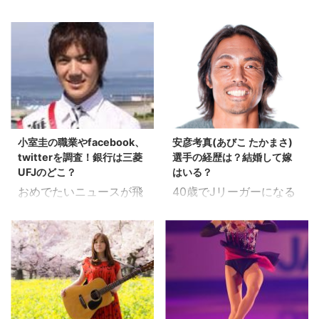
丸」 毎週番組放送終了後
く結びつかないのです
は14人に1人の割合と言
ている気がするんです
には真田丸の話題で
が、 東あずささんはモデ
われており、 乳がんと診
が。。 技術の進歩でギミ
Twitterが独占される程の
ルでありながら柔道初
断される方は年間6万人
ックも多彩になっている
人気っぷり。 主演の堺さ
段！という、 珍しいプロ
以上にも及ぶそうです。
から 仕方なっちゃー仕方
んだけでなく、脇を固め
フィールの持ち主です
スポンサードリンク 現在
ないのかもしれません
る役者さんの演技も素晴
ね。 超人女子という番組
のように盛んに啓発さ
が、 厳しいですね。。
らしく、真田丸人気はこ
に出演でも話題になって
れ、 マンモグラフィーな
まだ買えればいいんです
れからも続きそうです。
いましたので、 今回は、
どの検査が一般的になっ
が、 買えなかった日には
小室圭の職業やfacebook、
安彦考真(あびこ たかまさ)
その真田丸に真田信政役
モデルで柔術家の東あず
てきているにもかかわら
大変ですよ。。 親の威厳
twitterを調査！銀行は三菱
選手の経歴は？結婚して嫁
で出演する事が決まった
ささんについて調べてみ
ず、 乳がんで死亡する女
なぞピューっと吹き ...
UFJのどこ？
はいる？
大山真志さん。 真田信政
たいと思います！ スポン
性 ...
おめでたいニュースが飛
40歳でJリーガーになる
は大泉洋さん演じる真田
サードリンク 東あずささ
び込んできましたね！ 眞
という夢を叶えた安彦考
信幸の息子で、信幸の
んのwikiプロフィール 東
子さまがご婚約とのこ
真（あびこ たかまさ）選
母・薫は高畑淳子さんが
あずささん
と、おめでとうございま
手 スポンサードリンク
演じています。 今後の物
(@azuma.azusa)がシェ
す！ 気になるお相手
クラウドファンディング
語りのキーマンの一人と
アした投稿 - 2017 8月
は。。。横浜市在住の小
でパトロンを募り、 40
なるであろう真田信政を
20 3:34午前 PDT 名前：
室圭さんとのこと。 小室
歳でついにJリーガーに
演じる大山真志ってどう
東 あずさ（あずま あず
圭さんは、湘南江ノ島海
なるという夢を 水戸ホー
いう方？！と気になる方
さ） 出身地：岩手県大槌