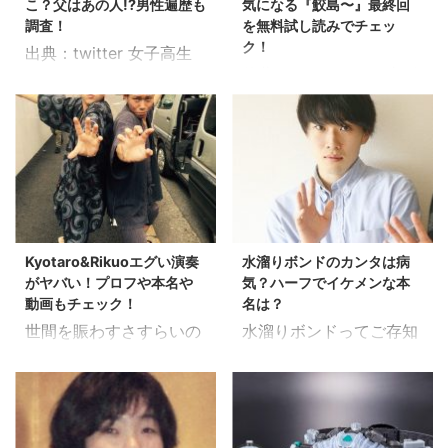
こ？父はあの人!?男性遍歴も
気になる『鮫島〜』最終回
調査！
を無料試し読みでチェッ
ク！
出典：twitter 女子高生
佐藤タカヒロさんは山形
社長として話題になった
県酒田市出身の漫画家さ
椎木里佳さん。 そんな椎
んです。 41歳という若
木さんも高校を卒業し、
さで残念ながらこの世を
慶應に進学する事になっ
去ってしまいました。 秋
たそうです。 スポンサー
田書店公式HP、佐藤タ
ドリンク 椎木里佳、女子
カヒロ先生のお知らせ。
高生社長から女子大生社
公式見れない人用にペタ
長に！！ そんな椎木さん
Kyotaro&Rikuoエグい演奏
水溜りボンドのカンタは病
リ。
の気になるプライベー
がヤバい！プロフや本名や
気？ハーフでイケメンな本
pic.twitter.com/ESUA5
ト、家族、彼氏の事を調
動画もチェック！
名は？
K0XMj — 天音
べてみました。 出典：
世間を賑わすさすらいの
水溜りボンドってご存知
(@amane711) 2018年7
twitter 椎木里佳のプロ
ベース&ドラムデュオ、
ですか!? ただいま絶賛燃
月3日 連載中だった『鮫
フィール ■プロフィール
『Kyotaro & Rikuo』っ
え上がっている感じの
島、最後の十五日』は
椎木里佳 （しいき り
てご存知ですか？？ テレ
Youtuberさんです。 検
2018年33号で未完のま
か） 職業：株式会社
ビ東京の「車あるんです
証系の動画が多いようで
ま最終回となるようです
AMF 代表取締役、女子