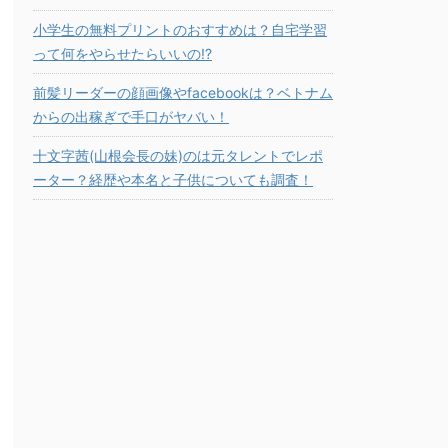
小学生の無料プリントのおすすめは？自宅学習
って何をやらせたらいいの!?
前髪リーダーの顔画像やfacebookは？ベトナム
からの出稼ぎで手口がヤバい！
十文字茜(山根会長の妹)のは元タレントでレポ
ーター？経歴や本名と子供についても調査！