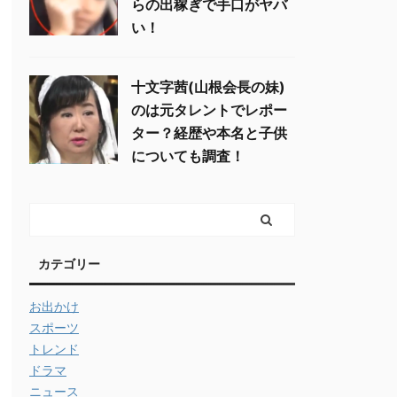
らの出稼ぎで手口がヤバ
い！
十文字茜(山根会長の妹)
のは元タレントでレポー
ター？経歴や本名と子供
についても調査！
カテゴリー
お出かけ
スポーツ
トレンド
ドラマ
ニュース