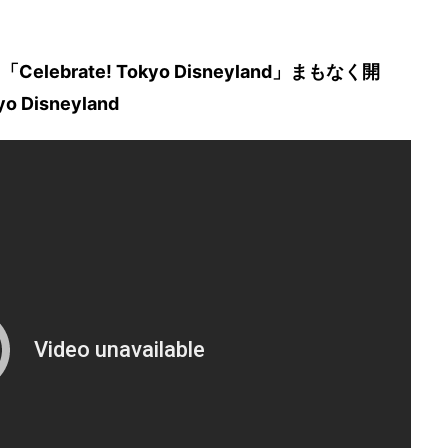
ebrate! Tokyo Disneyland」まもなく開
 Disneyland