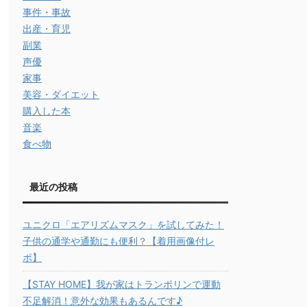
事件・事故
出産・育児
副業
声優
家事
美容・ダイエット
購入した本
音楽
食べ物
最近の投稿
ユニクロ「エアリズムマスク」を試してみた！
子供の通学や通勤にも便利？【着用画像付レ
ポ】
【STAY HOME】我が家はトランポリンで運動
不足解消！意外な効果もあるんです♪