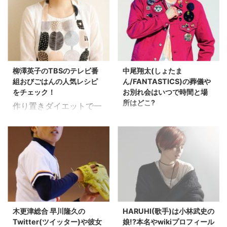
柳澤英子のTBSのテレビ番
中尾翔太(しょたま
組おびごはんの人気レシピ
ん/FANTASTICS)の葬儀や
をチェック！
お別れ会はいつで時間と場
所はどこ?
作り置きダイエットで一
※追記：お別れ会の日程
躍時の人となった柳澤英
が発表されました。 長ら
子さん。 そんな柳澤英子
く胃がんと戦う闘病生活
さんが出演しているテレ
を送っていた、
ビ番組がTBSで毎週月曜
FANTASTICSの中尾翔太
から金曜の朝10:05〜
（しょたまん）がお亡く
10:25に放送している
なりになったようです
『おびごはん』です！ 赤
ね。。 私もつい先日、が
縁メガネをトレードマー
木更津総合 早川隆久の
HARUHI(歌手)は小林武史の
んで幼馴染を亡くしたば
クに3人のアナウンサー
Twitter(ツイッター)や彼女
娘!?本名やwikiプロフィール
かりなので、 とても悲し