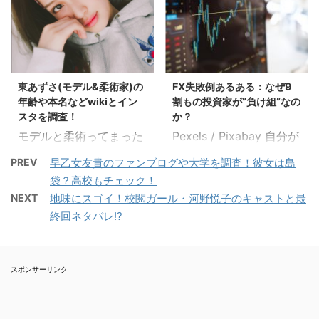
題騒然と2016年8月の舞
ど、世界的に認められて
若い頃、学生時代の事な
二物を与えず、ではな
台。 全公演、即日完売。
いる女優である黒木華さ
どを調べてみました!! ス
く、与えられた選ばれし
阿鼻叫喚、悲鳴の渦が巻
ん。 その黒木さんが春の
ポンサードリンク 高倉麻
存在、という、何とも羨
き起こった。 主演は松坂
新ドラマ「重版出来！」
子さんのプロフィール 高
ましいお方…。 テレビ番
桃李、演出は三浦大輔。
で主演を務める事になり
倉 麻子（たかくら あさ
組「ものまねグランプリ
東あずさ(モデル&柔術家)の
FX失敗例あるある：なぜ9
原作は石田衣良の恋愛小
ました。 スポンサードリ
こ） 出典：bambo ...
2016」に佐々木希のそっ
年齢や本名などwikiとイン
割もの投資家が”負け組”なの
説（2001年）。 名門大
ンク マンガが原作のこの
くりさんという事で出 ...
スタを調査！
か？
学に通いながら、退屈な
ドラマ。 清楚なイメージ
モデルと柔術ってまった
Pexels / Pixabay 自分が
日々を悶々と過ごす主人
の黒木さんが週刊コミッ
く結びつかないのです
買えば価格は下が
公リョウ。 そんな中、バ
クの編集者という役どこ
PREV
早乙女友貴のファンブログや大学を調査！彼女は島
が、 東あずささんはモデ
り、、、 自分が売れば価
イト先のバーに現れた美
ろをどのように演じるの
袋？高校もチェック！
ルでありながら柔道初
格が上がる、、、 FXを
しい女性、御堂静香。
か楽しみです。 そんな黒
NEXT
地味にスゴイ！校閲ガール・河野悦子のキャストと最
段！という、 珍しいプロ
していたら本当によくあ
「女なんてつまんない
木さん、過去を調べてみ
終回ネタバレ!?
フィールの持ち主です
りますよね。 実は、これ
よ」というリョウ。 そん
ると色々とおもしろいこ
ね。 超人女子という番組
はあなただけではありま
なリョウに静香は自身が
とがわかりました。 黒木
に出演でも話題になって
せん。 他の多くのトレー
手がける会員制ボーイズ
華のプロフィール 黒木華
スポンサーリンク
いましたので、 今回は、
ダーも同じなんです。 な
クラブ、「Le Club
（くろきはる） （※くろ
モデルで柔術家の東あず
ぜなら、投資の世界は ９
Passion」への入店試験
きはなではありませ
ささんについて調べてみ
割が負け組だと言われて
を受けさせ、リョウは入
ん！） 生年 ...