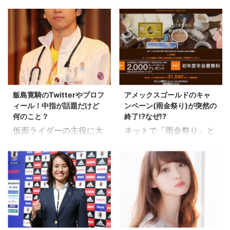
「THE★カラオケバト
金、年会費などの初期費
協会 名前：大里 桃子
で話題の山根明（前会
ル」で新トップ6と呼ば
用は一切無料。さらに、
（おおさと ももこ） 生
長）の実の妹として、 元
れるトップ集団の中の一
送料、延滞料も無料で
年月日：1998年8月10日
タレントの十文字茜さん
人が宮本美季さん。 2回
す！ ＼ただいま30日間
身長：170cm 体重：
がサンジャポに出演し、
目の出場で優勝した実力
無料お試しできます！／
60kg 血液型：A型 出身
ネット上がざわついてい
はやはり只者ではありま
30日間無料お試しで「キ
地：熊本県玉名郡 出身高
ますね。 さて、この十文
せん!! その宮本さんのCD
ミにきめた」を観る！
校：熊本国府高等学校 趣
字茜さんという方、 本当
アルバムやコンサート、
※もちろん！期間中に退
味：音楽鑑賞、映画鑑賞
飯島寛騎のTwitterやプロフ
アメックスゴールドのキャ
に山根明（前会長）の妹
ライブ情報等をチェック
会可能で、退会すれば一
好き ...
ィール！中指が話題だけど
ンペーン(雨金祭り)が突然の
さんなのか、 タレントや
してみました!! スポンサ
...
何のこと？
終了!?なぜ!?
レポーターとして芸能界
ードリンク まずは宮本美
仮面ライダーの主役に大
ネットで「雨金祭り」と
にいたというのは本当
季さんのプロフィール 出
抜擢にされ、話題沸騰中
呼ばれ、物議を醸してき
か？ また、本名や結婚し
典：宮本美季オフィシャ
の飯島寛騎さん。 2015
たアメックス（AMEX）
て子供はいるのかなど、
ルサイト 名前：宮本美季
年、ジュノンスーパーボ
ゴールドカードの公共料
経歴と合わせて調べてみ
生年月日：1983年10月
ーイコンテストにてグラ
金キャンペーンが9/9深
たいと思います。 十文字
17日 (33歳) 血液型：A型
ンプリを受賞。 そして、
夜の突然のメールにて終
茜のプロフィールや経歴
出身地：東京都 出身大
デビュー作で主役、とま
了が告知された…。 メー
は？ 名前：十文字 茜 生
学：バークリー音楽院 出
さにシンデレラボーイ街
ルの内容は以下の通り。
年月日：不明（2018年8
身高校：吉祥女子高等学
ばく進中の飯島寛騎さ
アメックスゴールドキャ