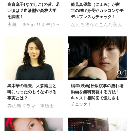
月現在：60歳） 職業：
校 職業：シンガーソング
高倉麻子(なでしこ)の昔、若
能見真優華（にょみ）が留
ん。 そんな飯島寛騎さん
ンペーン終了を告げるメ
元タレント 家族：一児の
ライター ...
い頃は？血液型や高校大学
年の噂!?身長やカラコンやモ
の気になるプロフィール
ール 私もこのメールを見
母 経歴も調べてみました
を調査！
デルプレスもチェック！
やTwitter情報、中指って
たときは固まりました
...
出典：JFA.jp リオデジャ
なれる物ならこんな美人
何？って事等、色々と調
よ…。 「え!?どういうこ
ネイロオリンピックの出
の女優さんになりた
べてみました！！ 飯島寛
と!?公共料金の引き落と
場を残念ながら逃してし
い！！って顔は女性なら
騎さんのプロフィール 出
し変えたばっかなの
まったなでしこジャパ
誰しもあるのでは？？ 憧
典：まんたんウェブ 名
に!?」 ボーナスポイント
ン。 次の東京オリンピッ
れの女優さんとして必ず
前：飯島寛騎（いいじま
がもらえるからってアメ
クの出場を見据え、新監
と言っていいほど名前が
ひろき） 生年月日：
ックスのゴールドカード
督に就任したのが高倉麻
あがるのが佐々木希さ
1996年8月16日（20歳）
を作って、公共料金の支
子新監督。 なでしこジャ
ん。 そんな佐々木希さん
血液型： B型 身長：
払いをすべてこのゴール
パンの監督と言えば佐々
のそっくりの一般の人な
178cm 出身地：北海道
ドカードから行われるよ
黒木華の過去。大森南朋と
娼年(映画)松坂桃李の濡れ場
木則夫・前監督の印象が
んている？いるわけない
札幌市 所属事務所 ...
うに申請しなおして、よ
噂になったのもうなずける
動画を無料視聴する方法！
非常に強く、 高倉監督と
よねぇ、と思ったら何と
し、これから ...
事実とは？
キャスト相関図で激しさも
言われてもまだ何だかピ
いました！！ しかも、本
チェック！
春の新ドラマ「重版出
ンときません…。 です
当に似てる！！ その方の
出演者が一糸まとわ
来！」で主演 出典：映
が、調べてみると凄い経
お名前は能見真優華さ
ず"表現"するというセン
画.com ベルリン映画祭
歴の持ち主の方でした!!
ん。 美人だけだはなく、
セーショナルな内容で話
では銀熊賞を受賞するな
そんな高倉新監督の昔、
現役医大生という、天は