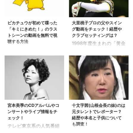
ピカチュウが初めて喋った
大里桃子プロの父やスイン
「キミにきめた！」のラス
グ動画をチェック！経歴や
トシーンの動画を無料で視
クラブセッティングは？
聴する方法
1998年度生まれの「黄金
「劇場版ポケットモンス
世代」と言われている中
ター キミにきめた!」
の一人、 大里桃子プロ。
は、 現在huluやU-
2018年7月にプロテスト
NEXT、NETFLIX、
を合格したばかりの大里
Amazon、dTVなどのオ
桃子プロを育てた父やこ
ンデマンドでは配信され
れまでの経歴、 スイング
ていないようです。 「劇
動画やクラブセッティン
場版ポケットモンスター
グなど、 気になるところ
宮本美季のCDアルバムやコ
十文字茜(山根会長の妹)のは
キミにきめた!」は、
を調査してみたいと思い
ンサートやライブ情報をチ
元タレントでレポーター？
TSUTAYA DISCASだけ
ます！ 大里桃子プロのプ
ェック！
経歴や本名と子供について
で観れます！！
ロフィールや経歴は？ 出
も調査！
テレビ東京系の人気番組
TSUTAYA DISCAS入会
典：日本女子プロゴルフ
日本ボクシング連盟騒動