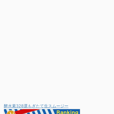
たいと思います！ スポン
います。 つまり、トレー
...
サードリンク 東あずささ
ドで勝てるのは１割。 さ
んのwikiプロフィール 東
らに、勝ち続けられるの
あずささん
は そのまたさらに１割と
(@azuma.azusa)がシェ
も言われます。 では、上
アした投稿 - 2017 8月
位0.01％のトレーダーは
20 3:34午前 PDT 名前：
一体どうやって利益を得
東 あずさ（あずま あず
ているのか？ その答えは
さ） 出身地：岩手県大槌
簡単です。 勝ち続けるト
町 生年月日：1994年5月
レーダーは、 「他の投資
3日 ...
家が ...
酵水素328選もぎたて生スムージー