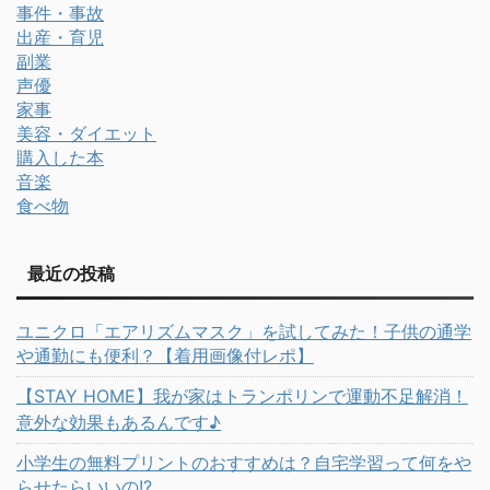
事件・事故
出産・育児
副業
声優
家事
美容・ダイエット
購入した本
音楽
食べ物
最近の投稿
ユニクロ「エアリズムマスク」を試してみた！子供の通学
や通勤にも便利？【着用画像付レポ】
【STAY HOME】我が家はトランポリンで運動不足解消！
意外な効果もあるんです♪
小学生の無料プリントのおすすめは？自宅学習って何をや
らせたらいいの!?