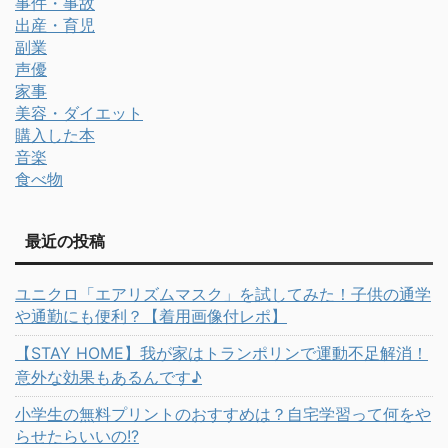
事件・事故
出産・育児
副業
声優
家事
美容・ダイエット
購入した本
音楽
食べ物
最近の投稿
ユニクロ「エアリズムマスク」を試してみた！子供の通学
や通勤にも便利？【着用画像付レポ】
【STAY HOME】我が家はトランポリンで運動不足解消！
意外な効果もあるんです♪
小学生の無料プリントのおすすめは？自宅学習って何をや
らせたらいいの!?