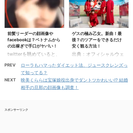
世界に出演して、一躍有
を合格したばかりの大里
出生地:沖縄県那覇市 身
愛菜ちゃん、鈴木福くん
名になりましたね。 見た
桃子プロを育てた父やこ
長:157cm 血液型:O型 学
と共にこのドラマで大ブ
目も凄くお綺麗なので、
れまでの経歴、 スイング
歴:慶応義塾大学 職業:女
レイクしましたよね。 こ
どんな人なのか気になっ
動画やクラブセッティン
優、ファッションモデル
の時、芦田愛菜ちゃんは
ている方も多いのでは??
グなど、 気になるところ
事務所:ソニー・ミュージ
7歳。 現在は12歳。 いや
前髪リーダーの顔画像や
ゲスの極み乙女。新曲！最
そんな菅さんの年齢、プ
を調査してみたいと思い
ッ ...
...
facebookは？ベトナムから
後？のツアーをできるだけ
ロフィール、恋愛事情な
ます！ 大里桃子プロのプ
の出稼ぎで手口がヤバい！
安く観る方法！
んかについて調べてみま
ロフィールや経歴は？ 出
twitterを眺めていると、
出典：オフィシャルウェ
した。 スポンサードリン
典：日本女子プロゴルフ
やけにインパクトのある
ブサイト ゲスの極み乙
ク 菅美里のプロフィール
協会 名前：大里 桃子
PREV
ローラもハマったダイエット法、ジュースクレンズっ
ワードが突然トレンドワ
女。2016年12月3日
名前…菅 未里(かん みさ
（おおさと ももこ） 生
て知ってる？
ードとして急上昇してき
（土） のZepp Tokyo公
と) 職業…会社員(東急ハ
年月日：1998年8月10日
NEXT
映美くららは宝塚娘役出身でダントツかわいい!? 結婚
ました。 「前髪リーダ
演をもって活動を休止す
ンズ勤務)と文具ソムリ
身長：170cm 体重：
相手の旦那の顔画像も調査！
ー」 なかなか強烈なワー
る事が発表されました
エール 年齢…27歳 マツ
60kg 血液型：A型 出身
ドで、 何を指しているも
ね。 世間的には色々な意
コの知らない世界に出演
地：熊本県玉名郡 出身高
のなのか気になったので
見が飛び交っている今回
時のプロフィールボード
校：熊本国府高等学校 趣
スポンサーリンク
調べてみました。 前髪リ
の活動休止発表ですが、
です。 出典：
味：音楽鑑賞、映画鑑賞
ーダーって何？ 調べてみ
確実なのは今回の公演は
www.tbs.co.j ...
好き ...
ると、前髪リーダーと
プラチナチケットになる
は、 「全国犯罪捜査網
事！！ 今回の公演は全て