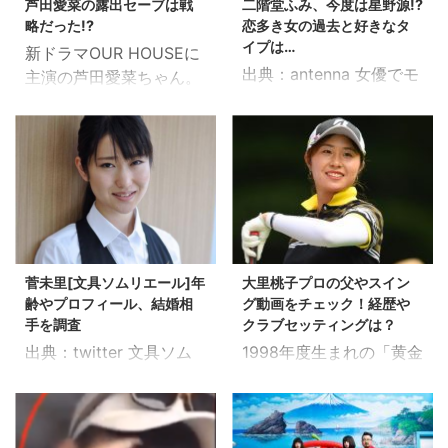
芦田愛菜の露出セーブは戦
二階堂ふみ、今度は星野源!?
3PKZ — 週プレNEWS
た！ スポンサードリンク
います！ いつまでやって
ズの社外取締役、城西国
略だった!?
恋多き女の過去と好きなタ
(@shupure_news) 2017
サッカー日本代表の帰国
いるのか、 開催期間につ
際大学 ...
イプは…
新ドラマOUR HOUSEに
年8月22日 週プレにて初
日はいつ？ ニュースでも
いても ...
出典：antenna 女優でモ
主演の芦田愛菜ちゃん。
グラビアなのに 異例の表
速報が流れた通り、現地
デルの個性派『二階堂ふ
一時期はテレビで見ない
紙巻頭カラーのグラビア
時間で7月4日に23人全
み』。 最近だと星野源さ
日はないのでは？！とい
デビューが巷を騒がせて
員揃ってカザンを出発す
んとの熱愛報道も記憶に
う程出演していました
いるようですね。 初仕事
るようですね。 世界で活
新しいところでしょう
が、ここ最近はあまり見
にして初表紙、初巻頭で
躍する代表選手ばかりな
か。 そんな二階堂さん。
かけていないような…。
まさにシンデレラストー
ので、「23人全員揃っ
いい意味で異常な性格、
久しぶりの連続ドラマ主
リーだと。 ...
て」というのは珍しいケ
ズバ抜けた思考、奇抜っ
演に喜んでいる方も多い
ースかもしれませんね。
ぷりがすればするほど何
のではないでしょうか。
サッカー日本代表の帰国
菅未里[文具ソムリエール]年
大里桃子プロの父やスイン
だか癖になっちゃいま
そんな芦田愛菜ちゃんの
便は成田空港に到着？ 帰
齢やプロフィール、結婚相
グ動画をチェック！経歴や
す。 そんな二階堂さんの
今を探ってみました。 ス
国便の ...
手を調査
クラブセッティングは？
彼氏、映画、などなど調
ポンサードリンク 現在は
出典：twitter 文具ソム
1998年度生まれの「黄金
べてみました。 スポンサ
12歳 芦田愛菜ちゃんと
リエールとして多数の媒
世代」と言われている中
ードリンク 二階堂ふみの
いえば、マルモのおきて
体に出演している菅未里
の一人、 大里桃子プロ。
プロフィール 生年月
を思い出す方も多いので
さん。マツコの知らない
2018年7月にプロテスト
日:1994年9月21日(20歳)
はないでしょうか。 芦田