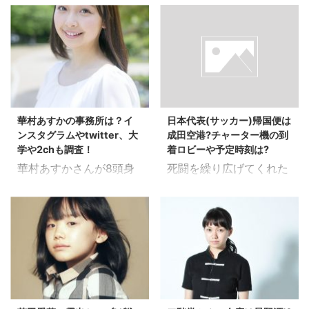
使い、 南国っぽい雰囲気
見せてくれるチームラ
経営者？？ サッカー日本
した。 また、平成27年
のリゾートならではの贅
ボ。 今回は森ビルとタッ
代表の元監督、岡田武史
に限定販売された、 後継
沢感を味わわせてくれる
グを組んで、 お台場に新
さん。 現在、愛媛・今治
品の「ええやん」につい
のが、 ラトリエのシェ
たなアートの世界を生み
の地で経営者として新し
ても調べてみたいと思い
フ、島袋司（さん）。 琉
出してくれました。
い挑戦に取り組んでいる
ます。 「ほんまや」と
球フレンチとも呼ばれ、
EPSON
のは皆さんご存知でしょ
は？パッケージ画像や成
味はもちろん、 見た目華
teamLab★Borderless
うか？？ かつての日本代
分も調査！ 「ほんまや」
やかに、 フレンチであり
華村あすかの事務所は？イ
日本代表(サッカー)帰国便は
ぜひ行きたい！けど、 気
表の監督が愛媛で今なに
は大阪市水道局が、 その
ながらオリジナリティあ
ンスタグラムやtwitter、大
成田空港?チャーター機の到
になるのはやはり混雑状
をしているのか、今後の
技術力の高さをアピール
ふれ ...
学や2chも調査！
着ロビーや予定時刻は?
況や待ち時間ですよ
展望、活動予定など色々
しようと ...
華村あすかさんが8頭身
死闘を繰り広げてくれた
ね。。 せっかくの仮想世
調べてみました。 スポン
グラマラスBODYでかわ
サッカー日本代表のみな
界も 人がゴッチャリいて
サードリンク 岡田 武史
いい！と話題です。 『華
さんがいよいよ帰国しま
混み混みだったら、 浸れ
（おかだ たけし、1956
村あすか、１８歳。』 |
すね！ ぜひ、空港で到着
るものも浸れないですも
年8月25日）は日本の元
週プレNews
を待ってありがとうを言
んね。。 そこで今回は、
サッカー選手、サッカー
https://t.co/0NApdeEoh
いたい！！という方のた
チームラボ★ボーダレス
指導者。現在はFC今治運
v @shupure_newsさん
めに、 帰国便は何時に到
（お台場）の混雑状況や
営会社「株式会社今治．
から #華村あすか
着するのか？ 空港はどこ
待ち時間、 穴場な時間に
夢スポーツ」代表取締
pic.twitter.com/YluKAN
なのか？ 調べてみまし
ついて調べてみたいと思
役、日本エンタープライ