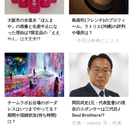
大阪市の水道水「ほんま
島袋司(フレンチ)のプロフィ
や」の画像と生産中止にな
ール。ラトリエ(沖縄)の評判
った理由は?限定品の「ええ
や場所は？
やん」は大丈夫!?
「今日は外食にしよう
かつて大阪市水道局が販
か！」 となった時に、
売していた水、 「ほんま
焼肉にしようか、 寿司に
や」が話題になっていま
しようかと悩む方が多い
す。 なんでも、防災訓練
のでは。 フランス料理っ
の際に参加者に配った
てなかなか選択肢に上が
「ほんまや」が、 賞味期
らないですよね。 （私だ
限切れだったとか。。
け？？笑） 庶民にはどう
「ほんまや」は橋下市長
しても敷居が高いという
チームラボお台場のボーダ
岡田武史(元・代表監督)の現
の一声で生産中止になっ
印象のフレンチ。 そんな
レスはいつまでやってる？
在のスポンサーは三代目J
ている商品とのこと。 中
フレンチを地産地消よろ
期間や混雑状況(待ち時間)
Soul Brothers!?
身が中身だけにちょっと
しく、 沖縄の滋味溢れる
は？
出典：udemy 元・代表
怖かったので、 「ほんま
新鮮な食材をふんだんに
毎回、非現実的な世界を
監督の岡田さん。現在は
や」について調べてみま