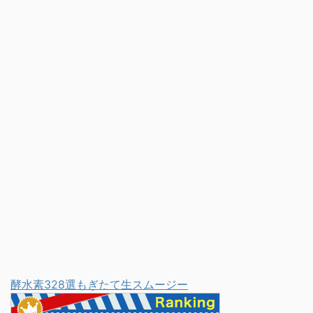
2018秋 スーパーGメ
ライブハウスの為、キャ
ン」という番組に出てき
パもそんな多くないです
た、 盗みを働く集団のリ
し、最終公演日は川谷さ
ーダーの呼び名で、 番組
んの誕生日（これはあん
がつけたもののようでし
まり関係ないのかな…）
た。 YouTubeに上がっ
都内近郊では唯一の会場
ていた動画を確認してみ
となるため、チケット争
ると、 確かに番組内で
奪戦は間違いなし！！
「前髪リーダー」が連呼
10月8日に一般発売開始
されていました。笑 ...
となりますが、チケット
は開始ほん ...
酵水素328選もぎたて生スムージー