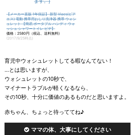
【メーカー直販 1年保証】 新型 Viaes(ビア
エス) 電動 携帯用おしり洗浄器 携帯 ウォシ
ュレット 【簡易 ポータブル ハンディ ウォ
ッシュ シャワートイレ ビデ】
価格：2580円（税込、送料無料)
(2017/9/25時点)
育児中ウォシュレットしてる暇なんてない！
…とは思いますが、
ウォシュレットの10秒で、
マイナートラブルが軽くなるなら、
その10秒、十分に価値のあるものだと思いますよ。
赤ちゃん、ちょっと待っててね♪
ママの体、大事にしてください