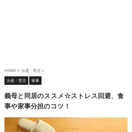
HOME
>
出産・育児
>
出産・育児
家事
義母と同居のススメ☆ストレス回避、食
事や家事分担のコツ！