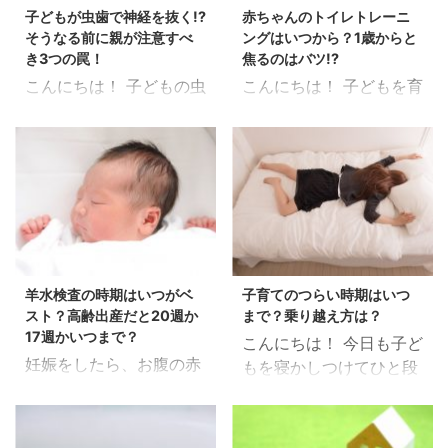
ゃれというおしゃれを、
早くかわいいカチューシ
子どもが虫歯で神経を抜く!?
赤ちゃんのトイレトレーニ
しばらくしていない気が
ャをつけたり、 ハートの
そうなる前に親が注意すべ
ングはいつから？1歳からと
します… スポンサードリ
ヘアゴムなんかで髪をし
き3つの罠！
焦るのはバツ!?
ンク 妊娠したときから、
ばったりしたいのです
こんにちは！ 子どもの虫
こんにちは！ 子どもを育
ヒールの靴は履かなくな
が… ちっとも似合いませ
歯について、 まさに現在
てていく上で、 きっと序
りました。 もともと痩せ
ん。。 4歳になった次男
悩んでいます…。 子ども
盤の壁になるであろうト
ているタイプではない私
も、 2歳くらいまでは髪
に虫歯を作ってしまうの
イレトレーニング 略して
でも ぴたっとしたトップ
の毛が全然伸びなくて心
は親の責任なので、 こん
トイトレ！！ 早くオムツ
ス、 おなかを締め付ける
配でしたが 今はしっかり
なこと書くのは情けない
とりたい気持ちと、 なか
ようなパンツを履かなく
生えています！（笑） い
のですが、 子どもの虫歯
なか思うように進まない
なりました。 髪を染める
ずれは伸びるとわかって
に悩むママが少しでも減
苛立ちと… ママは不安に
のもあまり胎児に良くな
いても…なんとなくもど
るように、 私の経験が参
なることもあると思いま
い、 と聞けば髪も染めず
かしい！ 今日は赤ちゃん
羊水検査の時期はいつがベ
子育てのつらい時期はいつ
考になればと思います。
す。 大丈夫。絶対いつか
プリン状態。 赤ちゃん
の髪の毛事情について書
スト？高齢出産だと20週か
まで？乗り越え方は？
スポンサードリンク 我が
はオムツがとれます！！
...
い ...
17週かいつまで？
こんにちは！ 今日も子ど
家の虫歯事情 長男、次
今日はトイトレについて
妊娠をしたら、お腹の赤
もを寝かしつけてひと段
男、それぞれ虫歯ができ
振り返ろうと思います。
ちゃんが元気かどうか気
落。 本当にほっとする瞬
てしまいました。 もちろ
スポンサードリンク 周り
になりますよね。 高齢出
間ですよね。 自分の子ど
ん毎日歯磨き、 仕上げ磨
に急かされ始めたトイト
産であれば、染色体異常
もって本当にかわいい
きもしているのになって
レ… 私の場合。 夏生ま