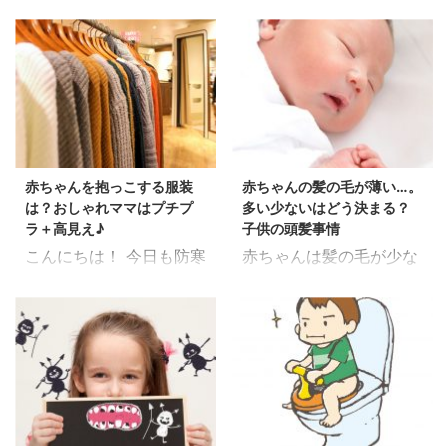
赤ちゃんを抱っこする服装
赤ちゃんの髪の毛が薄い…。
は？おしゃれママはプチプ
多い少ないはどう決まる？
ラ＋高見え♪
子供の頭髪事情
こんにちは！ 今日も防寒
赤ちゃんは髪の毛が少な
と動きやすさ重視な服装
い!?赤ちゃんの髪の毛事
の私です！ 私は長男を産
情 こんにちは！ 突然で
んで6年強たちます。 妊
すが、 我が家の末っ子長
婦の時期も含めると約7
女は1歳半になりますが
年。 子どもが大きくなっ
髪の毛が全然伸びません
てきたと思ったら 第二
（涙） そして増えません
子、第三子の妊娠。 おし
（涙） 女の子だから、